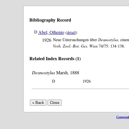
Bibliography Record
D
Abel, Othenio
(
detail
)
1926
Neue Untersuchungen über
Desmostylus
, eine
Verh. Zool.-Bot. Ges. Wien
74/75: 134-138.
Related Index Records (1)
Desmostylus
Marsh, 1888
D
1926
Compendi