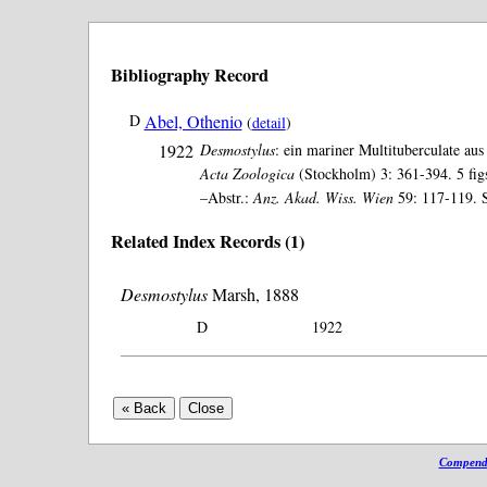
Bibliography Record
D
Abel, Othenio
(
detail
)
1922
Desmostylus
: ein mariner Multituberculate au
Acta Zoologica
(Stockholm) 3: 361-394. 5 figs
–Abstr.:
Anz. Akad. Wiss. Wien
59: 117-119. S
Related Index Records (1)
Desmostylus
Marsh, 1888
D
1922
Compendi