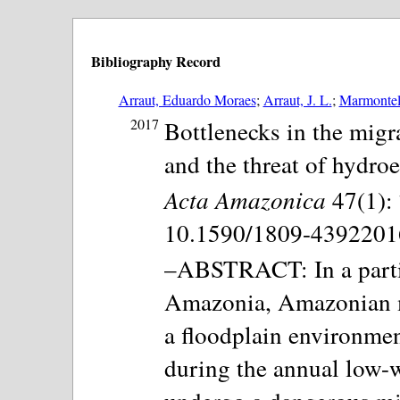
Bibliography Record
Arraut, Eduardo Moraes
;
Arraut, J. L.
;
Marmontel
2017
Bottlenecks in the mig
and the threat of hydroe
Acta Amazonica
47(1): 
10.1590/1809-43922016
–ABSTRACT: In a partic
Amazonia, Amazonian 
a floodplain environmen
during the annual low-wa